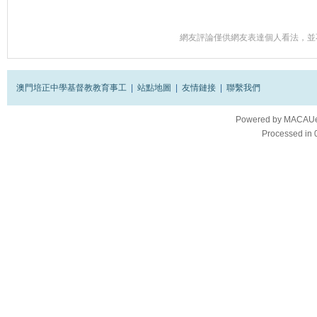
網友評論僅供網友表達個人看法，並
澳門培正中學基督教教育事工
|
站點地圖
|
友情鏈接
|
聯繫我們
Powered by
MACAUes
Processed in 