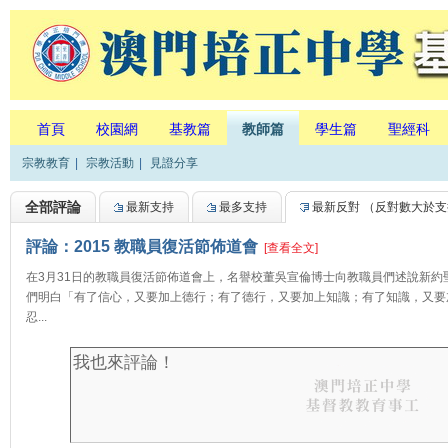
首頁
校園網
基教篇
教師篇
學生篇
聖經科
宗教教育
|
宗教活動
|
見證分享
全部評論
最新支持
最多支持
最新反對
（反對數大於支
評論：2015 教職員復活節佈道會
[查看全文]
在3月31日的教職員復活節佈道會上，名譽校董吳宣倫博士向教職員們述說新約
們明白「有了信心，又要加上德行；有了德行，又要加上知識；有了知識，又要
忍...