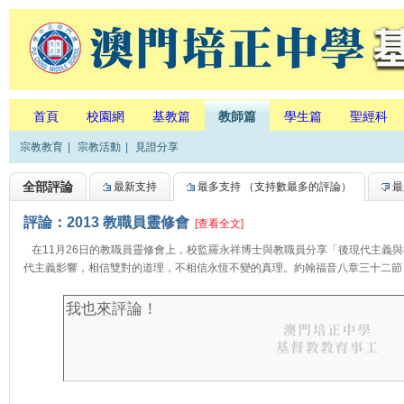
首頁
校園網
基教篇
教師篇
學生篇
聖經科
宗教教育
|
宗教活動
|
見證分享
全部評論
最新支持
最多支持
（支持數最多的評論）
最
評論：2013 教職員靈修會
[查看全文]
在11月26日的教職員靈修會上，校監羅永祥博士與教職員分享「後現代主義
代主義影響，相信雙對的道理，不相信永恆不變的真理。約翰福音八章三十二節：