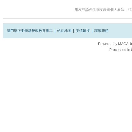
網友評論僅供網友表達個人看法，並
澳門培正中學基督教教育事工
|
站點地圖
|
友情鏈接
|
聯繫我們
Powered by
MACAUes
Processed in 