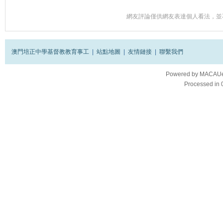
網友評論僅供網友表達個人看法，並
澳門培正中學基督教教育事工
|
站點地圖
|
友情鏈接
|
聯繫我們
Powered by
MACAUes
Processed in 