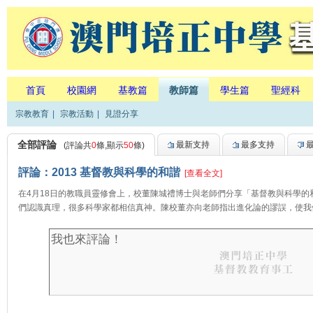
首頁
校園網
基教篇
教師篇
學生篇
聖經科
宗教教育
|
宗教活動
|
見證分享
全部評論
最新支持
最多支持
(評論共
0
條,顯示
50
條)
評論：2013 基督教與科學的和諧
[查看全文]
在4月18日的教職員靈修會上，校董陳城禮博士與老師們分享「基督教與科學
們認識真理，很多科學家都相信真神。陳校董亦向老師指出進化論的謬誤，使我們