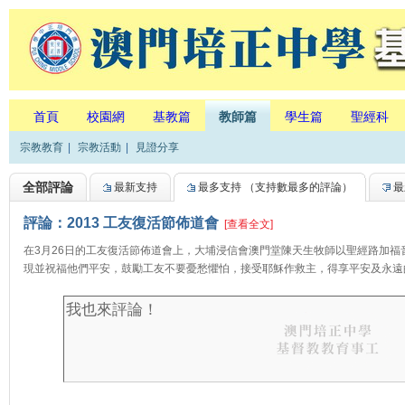
首頁
校園網
基教篇
教師篇
學生篇
聖經科
宗教教育
|
宗教活動
|
見證分享
全部評論
最新支持
最多支持
（支持數最多的評論）
最
評論：2013 工友復活節佈道會
[查看全文]
在3月26日的工友復活節佈道會上，大埔浸信會澳門堂陳天生牧師以聖經路加
現並祝福他們平安，鼓勵工友不要憂愁懼怕，接受耶穌作救主，得享平安及永遠的