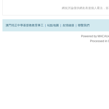
網友評論僅供網友表達個人看法，並
澳門培正中學基督教教育事工
|
站點地圖
|
友情鏈接
|
聯繫我們
Powered by
MACAUes
Processed in 