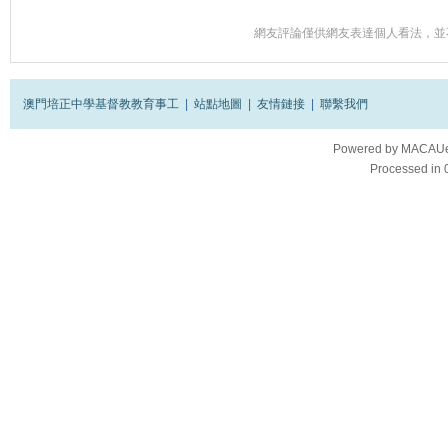
網友評論僅供網友表達個人看法，並
澳門培正中學基督教教育事工
|
站點地圖
|
友情鏈接
|
聯繫我們
Powered by
MACAUes
Processed in 