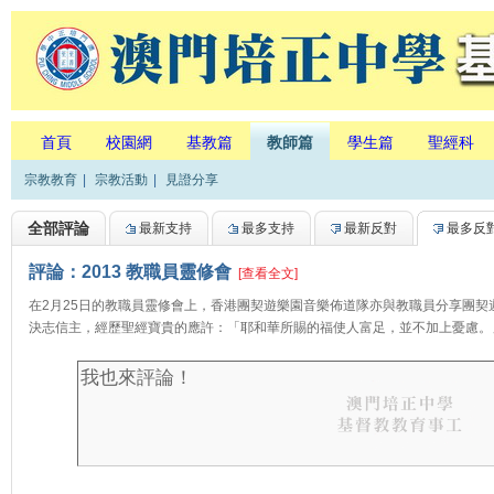
首頁
校園網
基教篇
教師篇
學生篇
聖經科
宗教教育
|
宗教活動
|
見證分享
全部評論
最新支持
最多支持
最新反對
最多反
評論：2013 教職員靈修會
[查看全文]
在2月25日的教職員靈修會上，香港團契遊樂園音樂佈道隊亦與教職員分享團
決志信主，經歷聖經寶貴的應許：「耶和華所賜的福使人富足，並不加上憂慮。」（