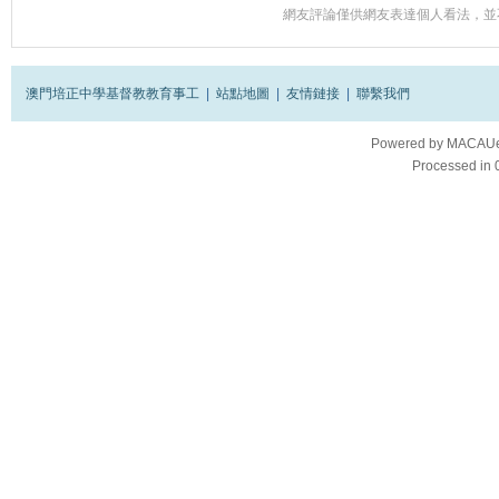
網友評論僅供網友表達個人看法，並
澳門培正中學基督教教育事工
|
站點地圖
|
友情鏈接
|
聯繫我們
Powered by
MACAUes
Processed in 