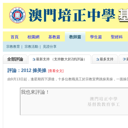
首頁
校園網
基教篇
教師篇
學生篇
聖經科
宗教教育
|
宗教活動
|
見證分享
全部評論
最新支持
（支持數大於2的評論）
最多支持
評論：2012 操美操
[查看全文]
由9月13日起，逢星期四下課後，十多位教職員工於宗教室齊跳操美操，一面操