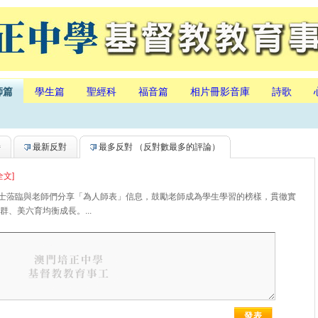
師篇
學生篇
聖經科
福音篇
相片冊影音庫
詩歌
持
最新反對
最多反對
（反對數最多的評論）
全文]
博士蒞臨與老師們分享「為人師表」信息，鼓勵老師成為學生學習的榜樣，貫徹實
、美六育均衡成長。...