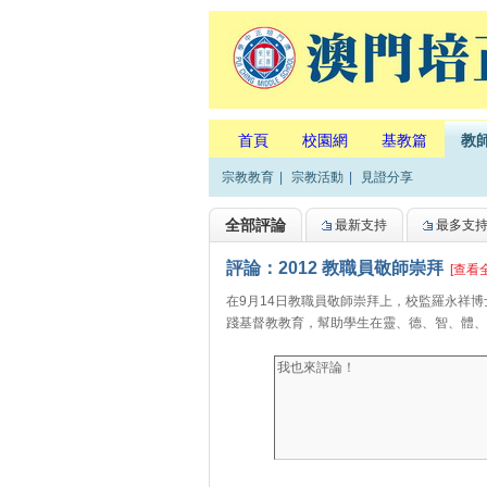
首頁
校園網
基教篇
教
宗教教育
|
宗教活動
|
見證分享
全部評論
最新支持
最多支
評論：2012 教職員敬師崇拜
[查看
在9月14日教職員敬師崇拜上，校監羅永祥
踐基督教教育，幫助學生在靈、德、智、體、群