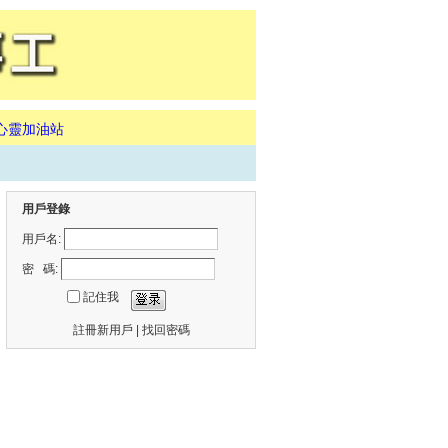
心靈加油站
用戶登錄
用戶名:
密 碼:
記住我
註冊新用戶
|
找回密碼