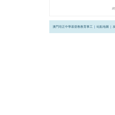
網
澳門培正中學基督教教育事工
|
站點地圖
|