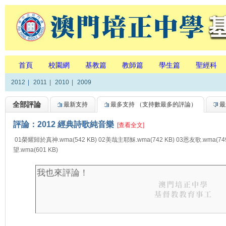
首頁
校園網
基教篇
教師篇
學生篇
聖經科
2012
|
2011
|
2010
|
2009
全部評論
最新支持
最多支持
（支持數最多的評論）
最
評論：2012 經典詩歌純音樂
[查看全文]
01榮耀歸於真神.wma(542 KB) 02美哉主耶穌.wma(742 KB) 03恩友歌.wma(74
望.wma(601 KB)