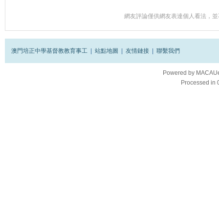
網友評論僅供網友表達個人看法，並
澳門培正中學基督教教育事工
|
站點地圖
|
友情鏈接
|
聯繫我們
Powered by
MACAUes
Processed in 