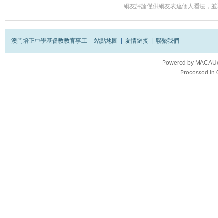
網友評論僅供網友表達個人看法，並
澳門培正中學基督教教育事工
|
站點地圖
|
友情鏈接
|
聯繫我們
Powered by
MACAUes
Processed in 