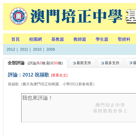
首頁
校園網
基教篇
教師篇
學生篇
聖經科
2012
|
2011
|
2010
|
2009
全部評論
最新支持
最多支持
(評論共
0
條,顯示
50
條)
評論：2012 祝福歌
[查看全文]
祝福歌（圖片為澳門培正幼稚園、小學2011新春佈置）