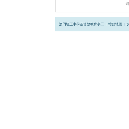
網
澳門培正中學基督教教育事工
|
站點地圖
|