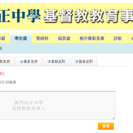
師篇
學生篇
聖經科
福音篇
相片冊影音庫
詩歌
會
新支持
最多支持
最新反對
最多反對
文]
上午10:30集隊