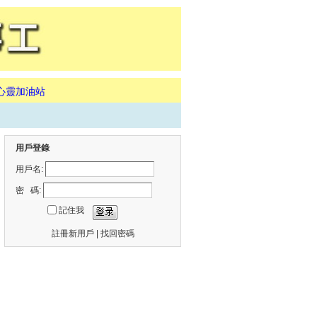
心靈加油站
用戶登錄
用戶名:
密 碼:
記住我
註冊新用戶
|
找回密碼