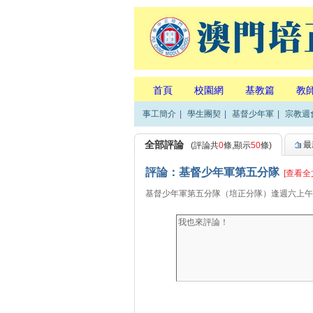
首頁
校園網
基教篇
教
事工簡介
|
學生團契
|
基督少年軍
|
宗教週
全部評論
最
(評論共
0
條,顯示
50
條)
評論：基督少年軍第五分隊
[查看全
基督少年軍第五分隊（培正分隊）逢週六