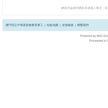
網友評論僅供網友表達個人看法，並
澳門培正中學基督教教育事工
|
站點地圖
|
友情鏈接
|
聯繫我們
Powered by
MACAUes
Processed in 