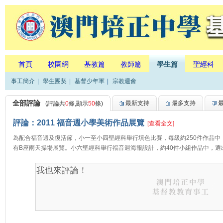
首頁
校園網
基教篇
教師篇
學生篇
聖經科
事工簡介
|
學生團契
|
基督少年軍
|
宗教週會
全部評論
最新支持
最多支持
(評論共
0
條,顯示
50
條)
評論：2011 福音週小學美術作品展覽
[查看全文]
為配合福音週及復活節，小一至小四聖經科舉行填色比賽，每級約250件作品
有B座雨天操場展覽。小六聖經科舉行福音週海報設計，約40件小組作品中，選出