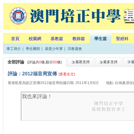
首頁
校園網
基教篇
教師篇
學生篇
聖經科
事工簡介
|
學生團契
|
基督少年軍
|
宗教週會
全部評論
最新支持
最多支持
(評論共
0
條,顯示
50
條)
評論：2012福音周宣傳
[查看全文]
香港歌星高皓正宣傳2012福音周拍攝日期: 2011年1月6日 地點: 白鴿巢浸信