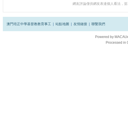
網友評論僅供網友表達個人看法，並
澳門培正中學基督教教育事工
|
站點地圖
|
友情鏈接
|
聯繫我們
Powered by
MACAUes
Processed in 