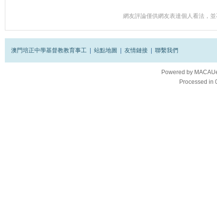
網友評論僅供網友表達個人看法，並
澳門培正中學基督教教育事工
|
站點地圖
|
友情鏈接
|
聯繫我們
Powered by
MACAUes
Processed in 