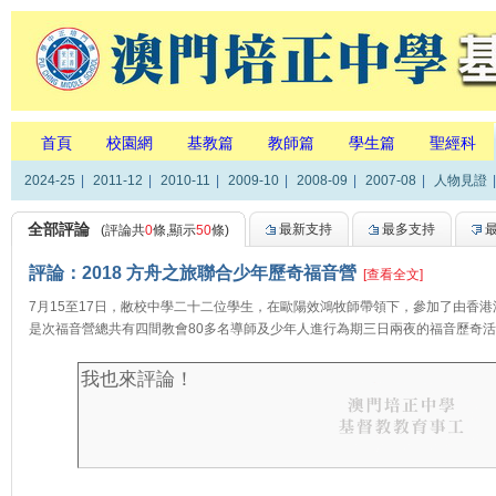
首頁
校園網
基教篇
教師篇
學生篇
聖經科
2024-25
|
2011-12
|
2010-11
|
2009-10
|
2008-09
|
2007-08
|
人物見證
|
全部評論
最新支持
最多支持
(評論共
0
條,顯示
50
條)
評論：2018 方舟之旅聯合少年歷奇福音營
[查看全文]
7月15至17日，敝校中學二十二位學生，在歐陽效鴻牧師帶領下，參加了由香
是次福音營總共有四間教會80多名導師及少年人進行為期三日兩夜的福音歷奇活動