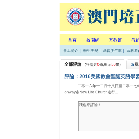
首頁
校園網
基教篇
教
事工簡介
|
學生團契
|
基督少年軍
|
宗教週
全部評論
最
(評論共
0
條,顯示
50
條)
評論：2016美國教會聖誕英語學
二零一六年十二月十八日至二零一七年一
onway市New Life Church進行...