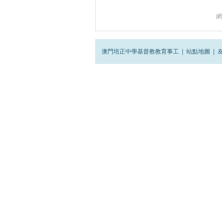
網
澳門培正中學基督教教育事工
|
站點地圖
|