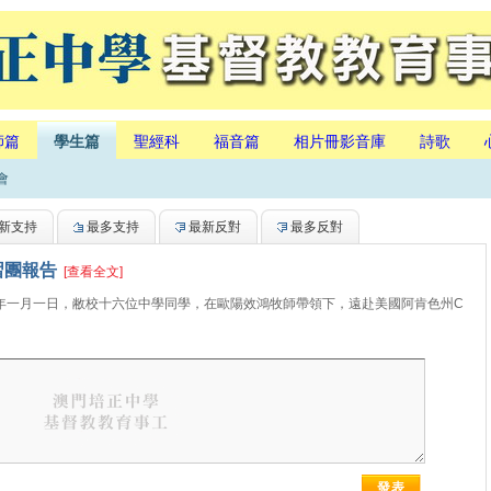
師篇
學生篇
聖經科
福音篇
相片冊影音庫
詩歌
會
新支持
最多支持
最新反對
最多反對
習團報告
[查看全文]
月一日，敝校十六位中學同學，在歐陽效鴻牧師帶領下，遠赴美國阿肯色州C