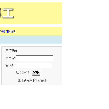
心靈加油站
用戶登錄
用戶名:
密 碼:
記住我
註冊新用戶
|
找回密碼