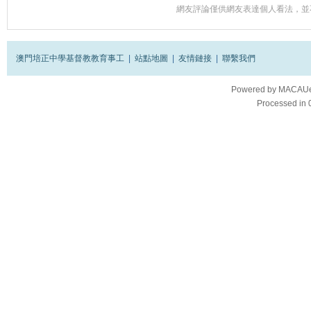
網友評論僅供網友表達個人看法，並
澳門培正中學基督教教育事工
|
站點地圖
|
友情鏈接
|
聯繫我們
Powered by
MACAUes
Processed in 