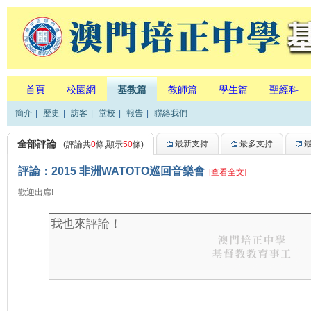
首頁
校園網
基教篇
教師篇
學生篇
聖經科
簡介
|
歷史
|
訪客
|
堂校
|
報告
|
聯絡我們
全部評論
最新支持
最多支持
(評論共
0
條,顯示
50
條)
評論：2015 非洲WATOTO巡回音樂會
[查看全文]
歡迎出席!