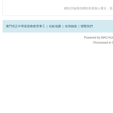
網友評論僅供網友表達個人看法，並
澳門培正中學基督教教育事工
|
站點地圖
|
友情鏈接
|
聯繫我們
Powered by
MACAUes
Processed in 