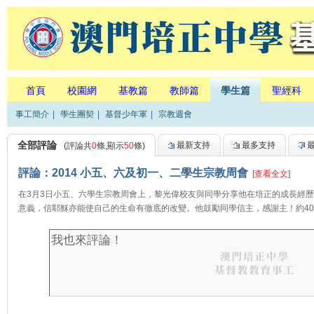
首頁
校園網
基教篇
教師篇
學生篇
聖經科
事工簡介
|
學生團契
|
基督少年軍
|
宗教週會
全部評論
最新支持
最多支持
(評論共
0
條,顯示
50
條)
評論：2014 小五、六及初一、二學生宗教周會
[查看全文]
在3月3日小五、六學生宗教周會上，黎光偉校友與同學分享他在培正的成長經
意義，信耶穌亦能使自己的生命有徹底的改變。他鼓勵同學信主，感謝主！約40位