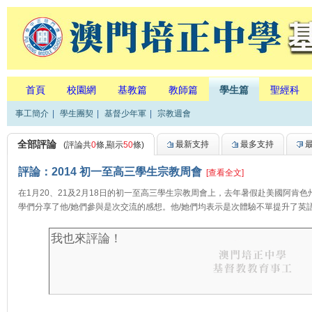
首頁
校園網
基教篇
教師篇
學生篇
聖經科
事工簡介
|
學生團契
|
基督少年軍
|
宗教週會
全部評論
最新支持
最多支持
(評論共
0
條,顯示
50
條)
評論：2014 初一至高三學生宗教周會
[查看全文]
在1月20、21及2月18日的初一至高三學生宗教周會上，去年暑假赴美國阿肯色州New Life
學們分享了他/她們參與是次交流的感想。他/她們均表示是次體驗不單提升了英語