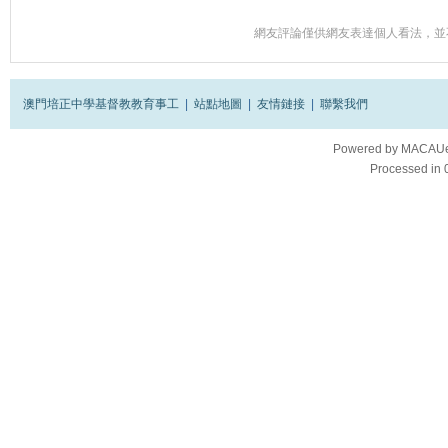
網友評論僅供網友表達個人看法，並
澳門培正中學基督教教育事工
|
站點地圖
|
友情鏈接
|
聯繫我們
Powered by
MACAUes
Processed in 