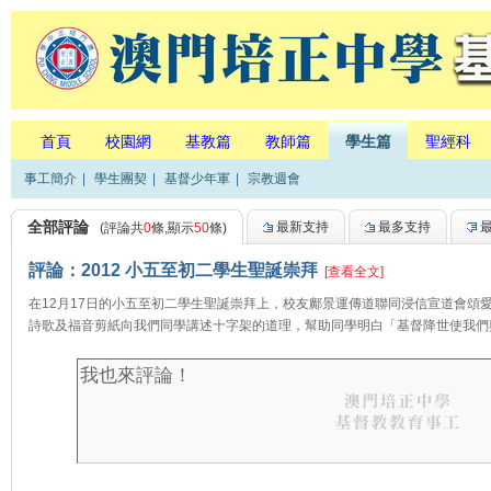
首頁
校園網
基教篇
教師篇
學生篇
聖經科
事工簡介
|
學生團契
|
基督少年軍
|
宗教週會
全部評論
最新支持
最多支持
(評論共
0
條,顯示
50
條)
評論：2012 小五至初二學生聖誕崇拜
[查看全文]
在12月17日的小五至初二學生聖誕崇拜上，校友鄺景運傳道聯同浸信宣道會頌
詩歌及福音剪紙向我們同學講述十字架的道理，幫助同學明白「基督降世使我們與