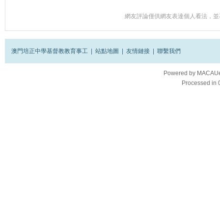
網友評論僅供網友表達個人看法，並
澳門培正中學基督教教育事工
|
站點地圖
|
友情鏈接
|
聯繫我們
Powered by
MACAUes
Processed in 