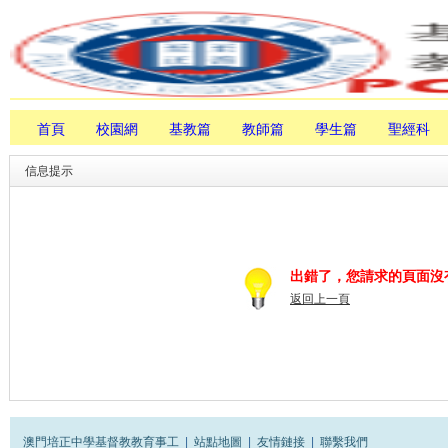
首頁
校園網
基教篇
教師篇
學生篇
聖經科
信息提示
出錯了，您請求的頁面沒
返回上一頁
澳門培正中學基督教教育事工
|
站點地圖
|
友情鏈接
|
聯繫我們