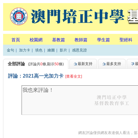
首頁
校園網
基教篇
教師篇
學生篇
聖經科
金句
|
加力卡
|
填色
|
繪圖
|
影片
|
感恩見證
全部評論
最新支持
最多支持
(評論共
0
條,顯示
50
條)
評論：2021高一光加力卡
[查看全文]
網友評論僅供網友表達個人看法，並