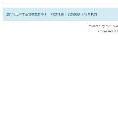
澳門培正中學基督教教育事工
|
站點地圖
|
友情鏈接
|
聯繫我們
Powered by
MACAUes
Processed in 