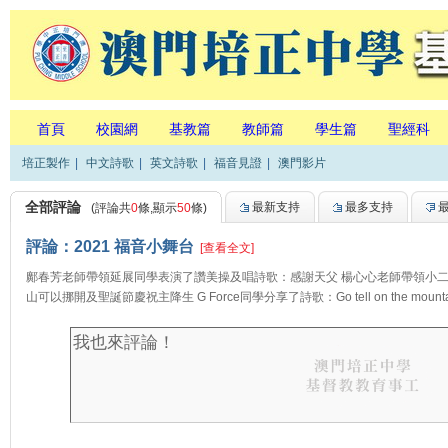
首頁
校園網
基教篇
教師篇
學生篇
聖經科
培正製作
|
中文詩歌
|
英文詩歌
|
福音見證
|
澳門影片
全部評論
最新支持
最多支持
(評論共
0
條,顯示
50
條)
評論：2021 福音小舞台
[查看全文]
鄺春芳老師帶領延展同學表演了讚美操及唱詩歌：感謝天父 楊心心老師帶領小
山可以挪開及聖誕節慶祝主降生 G Force同學分享了詩歌：Go tell on the mountain