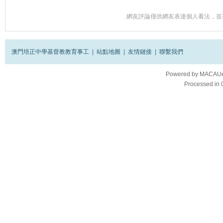
網友評論僅供網友表達個人看法，並
澳門培正中學基督教教育事工
|
站點地圖
|
友情鏈接
|
聯繫我們
Powered by
MACAUes
Processed in 