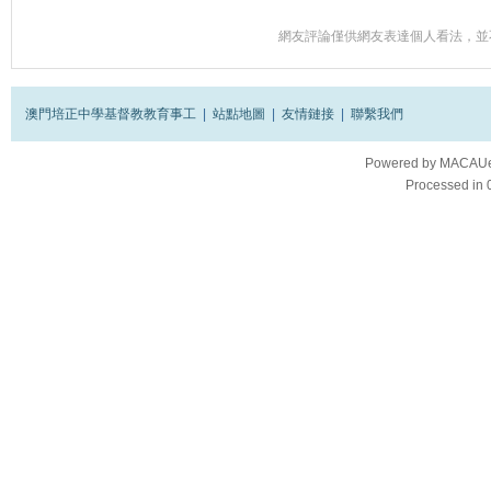
網友評論僅供網友表達個人看法，並
澳門培正中學基督教教育事工
|
站點地圖
|
友情鏈接
|
聯繫我們
Powered by
MACAUes
Processed in 