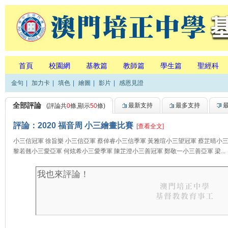
首頁
校園網
基教篇
教師篇
學生篇
聖經科
金句
|
加力卡
|
填色
|
繪圖
|
影片
|
感恩見證
全部評論
最新支持
最多支持
(評論共
0
條,顯示
50
條)
評論：2020 福音周 小三繪畫比賽
[查看全文]
小三信冠軍 徐旨樂 小三信亞軍 蔡倬睿小三信季軍 黃雅瑄小三望冠軍 蔡芷晴小
黎若翹小三愛亞軍 何炫希小三愛季軍 陳芷澄小三善冠軍 鄭敬一小三善亞軍 梁...