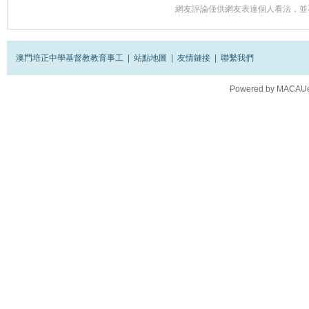
網友評論僅供網友表達個人看法，並
澳門培正中學基督教教育事工
|
站點地圖
|
友情鏈接
|
聯繫我們
Powered by
MACAUes
Processed in 