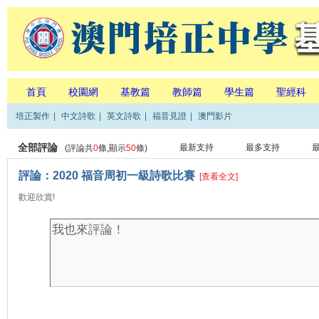
首頁
校園網
基教篇
教師篇
學生篇
聖經科
培正製作
|
中文詩歌
|
英文詩歌
|
福音見證
|
澳門影片
全部評論
最新支持
最多支持
(評論共
0
條,顯示
50
條)
評論：2020 福音周初一級詩歌比賽
[查看全文]
歡迎欣賞!