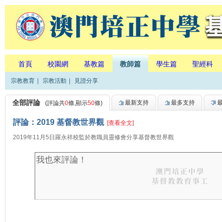
首頁
校園網
基教篇
教師篇
學生篇
聖經科
宗教教育
|
宗教活動
|
見證分享
全部評論
最新支持
最多支持
(評論共
0
條,顯示
50
條)
評論：2019 基督教世界觀
[查看全文]
2019年11月5日羅永祥校監於教職員靈修會分享基督教世界觀