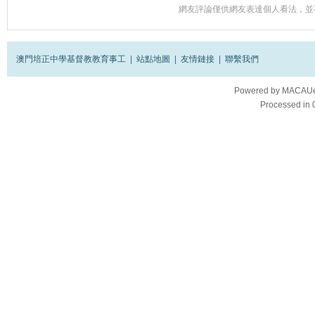
網友評論僅供網友表達個人看法，並
澳門培正中學基督教教育事工
|
站點地圖
|
友情鏈接
|
聯繫我們
Powered by
MACAUes
Processed in 