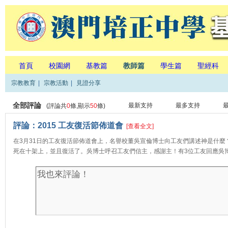
首頁
校園網
基教篇
教師篇
學生篇
聖經科
宗教教育
|
宗教活動
|
見證分享
全部評論
最新支持
最多支持
(評論共
0
條,顯示
50
條)
評論：2015 工友復活節佈道會
[查看全文]
在3月31日的工友復活節佈道會上，名譽校董吳宣倫博士向工友們講述神是什
死在十架上，並且復活了。吳博士呼召工友們信主，感謝主！有3位工友回應吳博士