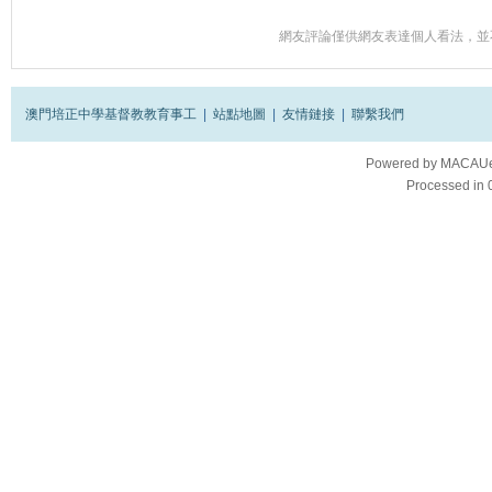
網友評論僅供網友表達個人看法，並
澳門培正中學基督教教育事工
|
站點地圖
|
友情鏈接
|
聯繫我們
Powered by
MACAUes
Processed in 