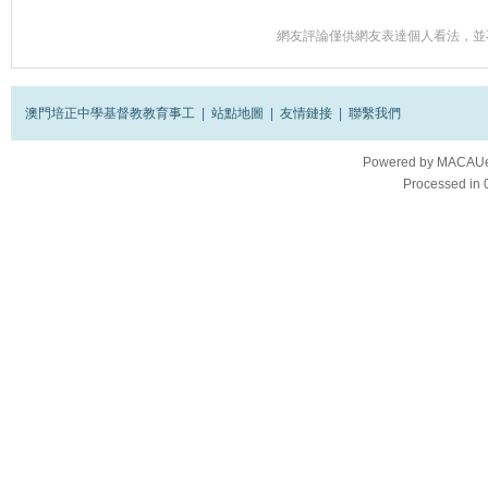
網友評論僅供網友表達個人看法，並
澳門培正中學基督教教育事工
|
站點地圖
|
友情鏈接
|
聯繫我們
Powered by
MACAUes
Processed in 