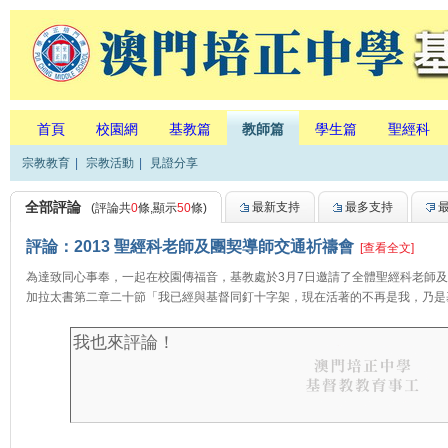
首頁
校園網
基教篇
教師篇
學生篇
聖經科
宗教教育
|
宗教活動
|
見證分享
全部評論
最新支持
最多支持
(評論共
0
條,顯示
50
條)
評論：2013 聖經科老師及團契導師交通祈禱會
[查看全文]
為達致同心事奉，一起在校園傳福音，基教處於3月7日邀請了全體聖經科老師
加拉太書第二章二十節「我已經與基督同釘十字架，現在活著的不再是我，乃是基