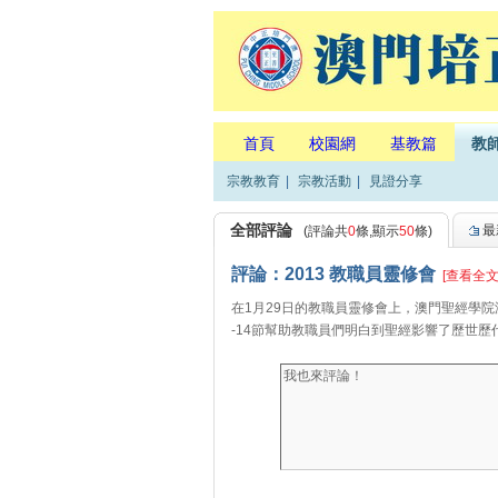
首頁
校園網
基教篇
教
宗教教育
|
宗教活動
|
見證分享
全部評論
最
(評論共
0
條,顯示
50
條)
評論：2013 教職員靈修會
[查看全文
在1月29日的教職員靈修會上，澳門聖經學
-14節幫助教職員們明白到聖經影響了歷世歷