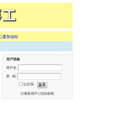
心靈加油站
用戶登錄
用戶名:
密 碼:
記住我
註冊新用戶
|
找回密碼