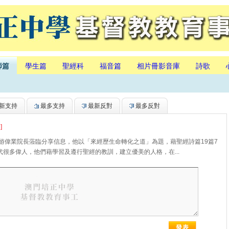
師篇
學生篇
聖經科
福音篇
相片冊影音庫
詩歌
新支持
最多支持
最新反對
最多反對
]
院游偉業院長蒞臨分享信息，他以「來經歷生命轉化之道」為題，藉聖經詩篇19篇7
代很多偉人，他們藉學習及遵行聖經的教訓，建立優美的人格，在...