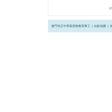
網
澳門培正中學基督教教育事工
|
站點地圖
|