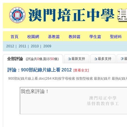
首頁
校園網
基教篇
教師篇
學生篇
聖經科
2012
|
2011
|
2010
|
2009
全部評論
最新支持
最多支持
(評論共
0
條,顯示
50
條)
評論：900部紀錄片線上看 2012
[查看全文]
900部紀錄片線上看.doc(264 KB)按字母檢索 按類型檢索 最新紀錄片 最熱紀錄