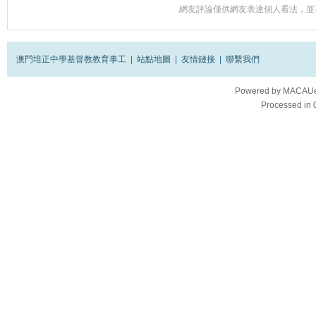
網友評論僅供網友表達個人看法，並
澳門培正中學基督教教育事工
|
站點地圖
|
友情鏈接
|
聯繫我們
Powered by
MACAUes
Processed in 