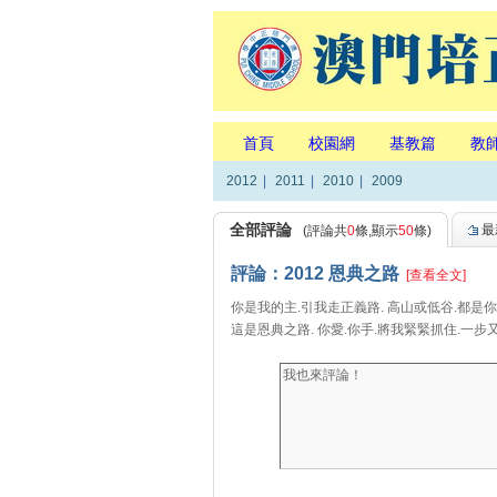
首頁
校園網
基教篇
教
2012
|
2011
|
2010
|
2009
全部評論
最
(評論共
0
條,顯示
50
條)
評論：2012 恩典之路
[查看全文]
你是我的主.引我走正義路. 高山或低谷.都是你
這是恩典之路. 你愛.你手.將我緊緊抓住.一步又