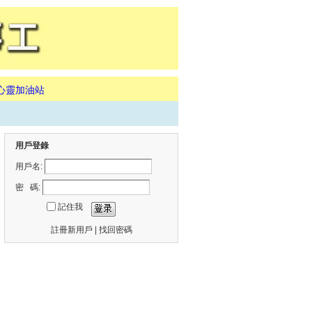
心靈加油站
用戶登錄
用戶名:
密 碼:
記住我
註冊新用戶
|
找回密碼