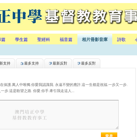
師篇
學生篇
聖經科
福音篇
相片冊影音庫
詩歌
新支持
最多支持
最新反對
最多反對
在保護.萬人中唯獨.你愛我認識我. 永遠不變的應許.這一生都是祝福.一步又一步.
一步.這是盼望之路. 你愛.你手.牽引我走這人...