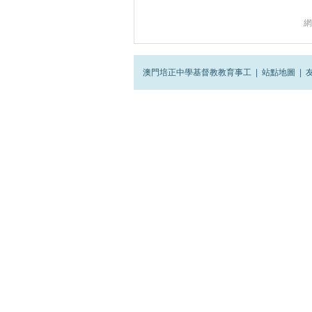
網
澳門培正中學基督教教育事工
|
站點地圖
|