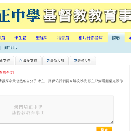
師篇
學生篇
聖經科
福音篇
相片冊影音庫
詩歌
|
澳門影片
新支持
最多支持
最新反對
最多反對
[查看全文]
情很厚今天忽然各自分手 求主一路保佑我們從今離校以後 願主耶穌看顧榮光照你