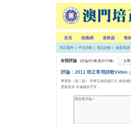
首頁
校園網
基教篇
教
培正製作
|
中文詩歌
|
英文詩歌
|
福音見證
全部評論
最
(評論共
0
條,顯示
50
條)
評論：2011 培正常用詩歌Video
畢業歌（第二節） 同學互相切磋已久 彼此感
恩惠及你 永遠賜你平安 ...