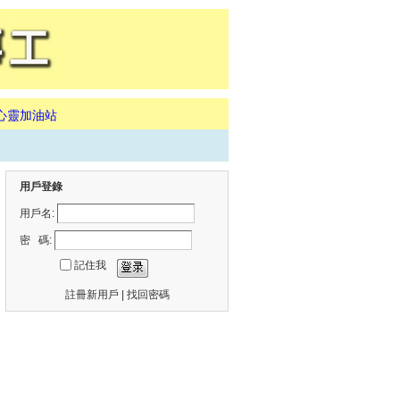
心靈加油站
用戶登錄
用戶名:
密 碼:
記住我
註冊新用戶
|
找回密碼