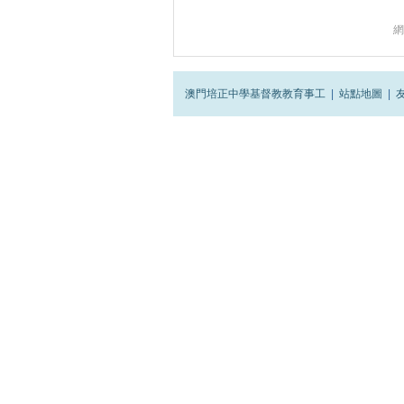
網
澳門培正中學基督教教育事工
|
站點地圖
|