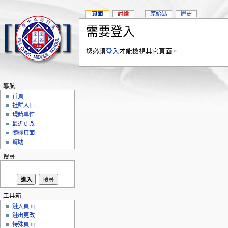
頁面
討論
原始碼
歷史
需要登入
您必須
登入
才能檢視其它頁面。
導航
首頁
社群入口
現時事件
最近更改
隨機頁面
幫助
搜尋
工具箱
鏈入頁面
鏈出更改
特殊頁面