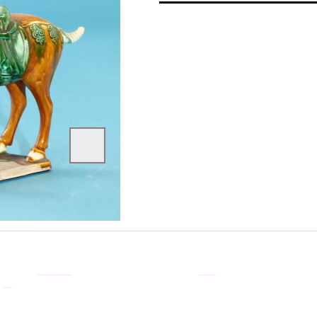
三彩馬
編 號:C12012
7924
人氣指數
+
三彩馬
唐三彩是
中國
唐代
的藝術精華，距今已有1000多年的
歷史
。所謂唐三彩，是指中國