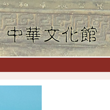
-至善堂
H區-書畫廊
訊息專區
學習資源
認識文化館