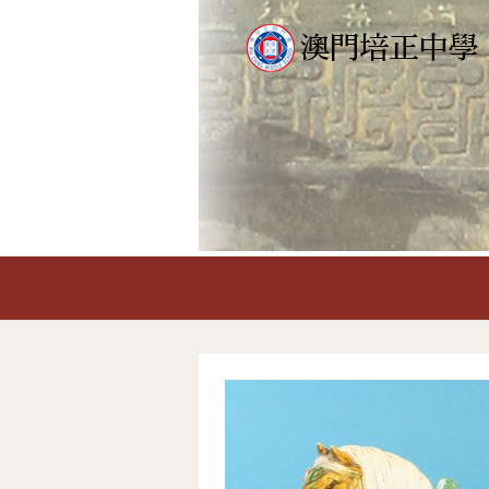
首頁
A區-居明軒
B區-至正堂
C區
首頁
>
三彩馬