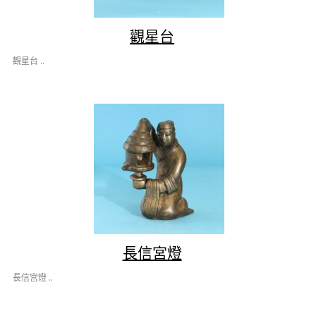
觀星台
觀星台 ..
長信宮燈
長信宫燈 ..