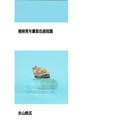
楊柳青年畫套色過程圖
本山綠泥