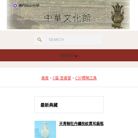
MENU
首頁
>
C區-至善堂
>
C37照明工具
最新典藏
天青釉牡丹纏枝紋貫耳扁瓶