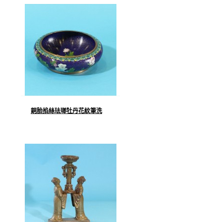
銅胎掐絲珐瑯牡丹花紋筆洗