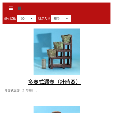
顯示數量
排序方式
100
預設
多壺式漏壺（計時器）
多壺式漏壺（計時器） ..