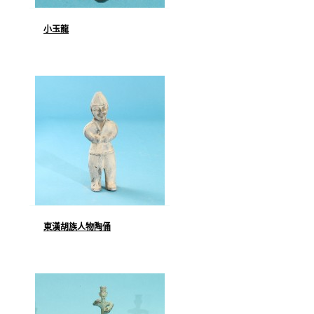
小玉龍
東漢胡族人物陶俑