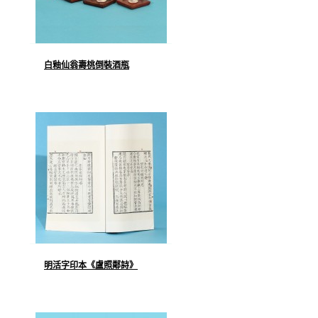
白釉仙翁壽桃倒裝酒瓶
明活字印本《盧照鄰詩》