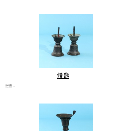
燈盞
燈盞 ..