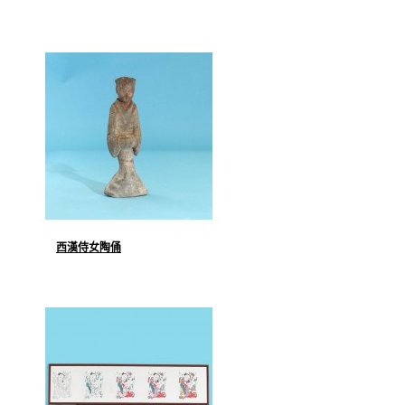
西漢侍女陶俑