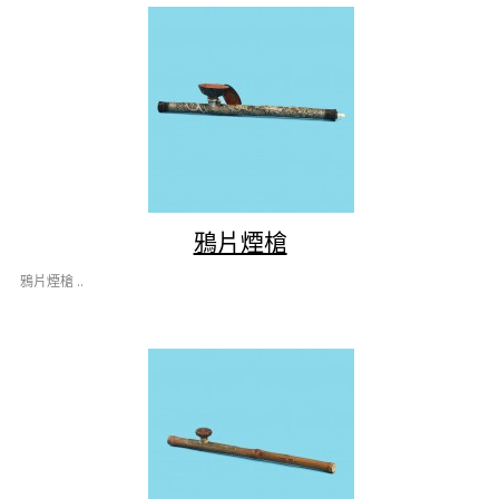
鴉片煙槍
鴉片煙槍 ..