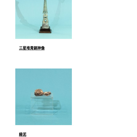
三星堆青銅神像
綠泥