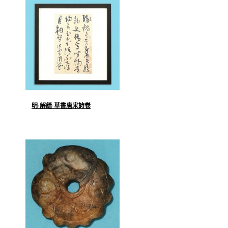
明·解縉·草書唐宋詩卷