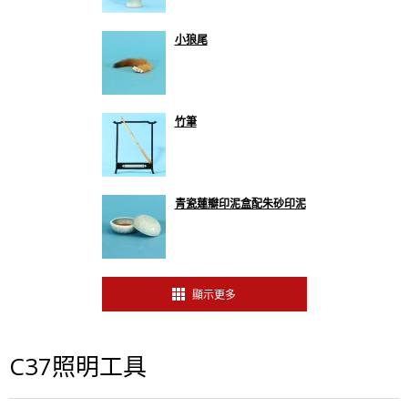
小狼尾
竹筆
青瓷蓮瓣印泥盒配朱砂印泥
顯示更多
C37照明工具