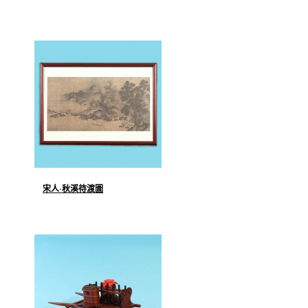
宋人·秋溪待渡圖