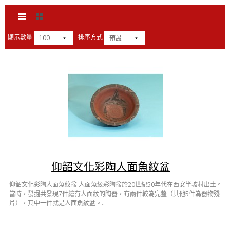
顯示數量
排序方式
100
預設
仰韶文化彩陶人面魚紋盆
仰韶文化彩陶人面魚紋盆 人面魚紋彩陶盆於20世紀50年代在西安半坡村出土。
當時，發掘共發現7件繪有人面紋的陶器，有兩件較為完整（其他5件為器物殘
片），其中一件就是人面魚紋盆。..