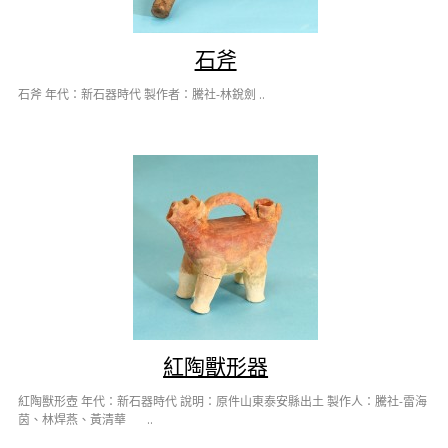
石斧
石斧 年代：新石器時代 製作者：騰社-林銳劍 ..
紅陶獸形器
紅陶獸形壺 年代：新石器時代 說明：原件山東泰安縣出土 製作人：騰社-雷海
茵、林焊燕、黃清華 ..