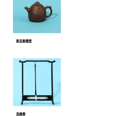
紫泥秦權壺
長鋒筆