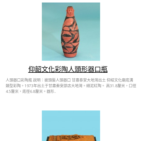
仰韶文化彩陶人頭形器口瓶
人頭器口彩陶瓶 說明：披頭髮人頭器口 甘肅泰安大地灣出土 仰紹文化廟底溝
類型彩陶。1973年出土于甘肅秦安邵店大地灣。細泥紅陶。 高31.8釐米，口徑
4.5釐米，底徑6.8釐米。器形..