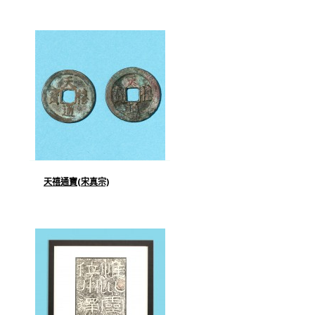
天禧通寶(宋真宗)