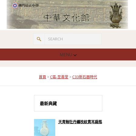
MENU
首頁
>
C區-至善堂
>
C33新石器時代
最新典藏
天青釉牡丹纏枝紋貫耳扁瓶