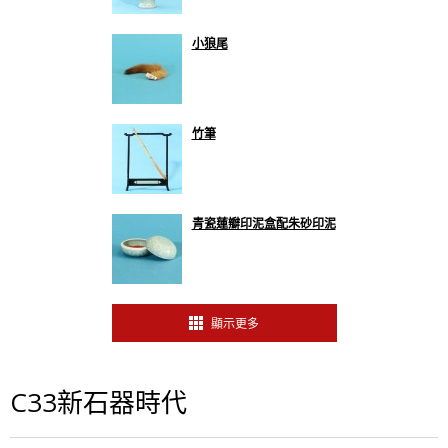
小狼尾
竹筆
青瓷蓮瓣印泥盒配朱砂印泥
顯示更多
C33新石器時代