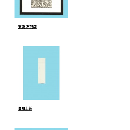
東漢·石門頌
貴州土紙