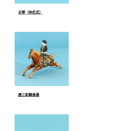
古琴（仲尼式）
唐三彩騎馬俑