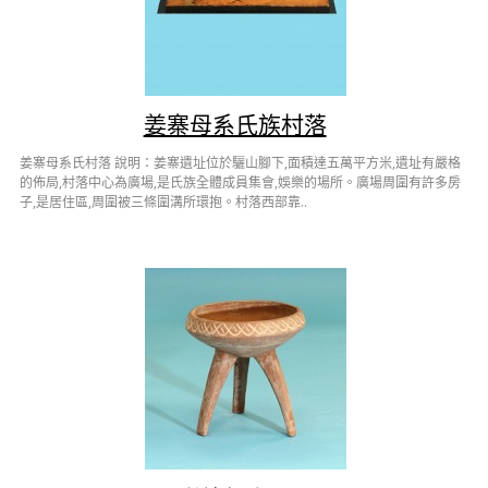
姜寨母系氏族村落
姜寨母系氏村落 說明：姜寨遺址位於驪山腳下,面積達五萬平方米,遺址有嚴格
的佈局,村落中心為廣場,是氏族全體成員集會,娛樂的場所。廣場周圍有許多房
子,是居住區,周圍被三條圍溝所環抱。村落西部靠..