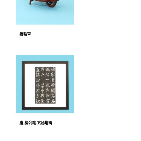
獨輪車
唐·柳公權·玄秘塔碑