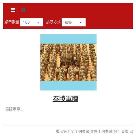
顯示數量
排序方式
100
預設
秦陵軍陣
秦陵軍陣 ..
顯示第 1 至 1 個典藏,共有 1 個典藏(分 1 頁顯示)