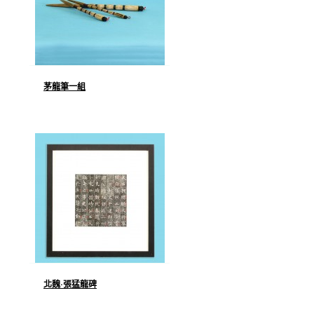
茅龍筆一組
北魏·張猛龍碑