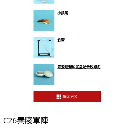
小狼尾
竹筆
青瓷蓮瓣印泥盒配朱砂印泥
顯示更多
C26秦陵軍陣