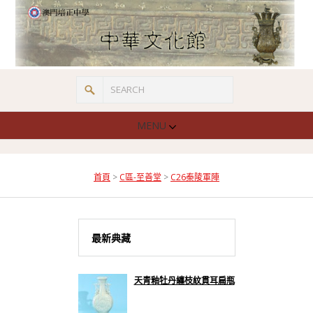
MENU
首頁
>
C區-至善堂
>
C26秦陵軍陣
最新典藏
天青釉牡丹纏枝紋貫耳扁瓶