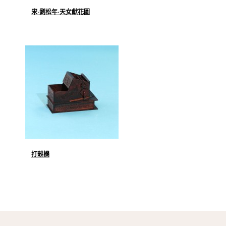
宋·劉松年·天女獻花圖
打穀機