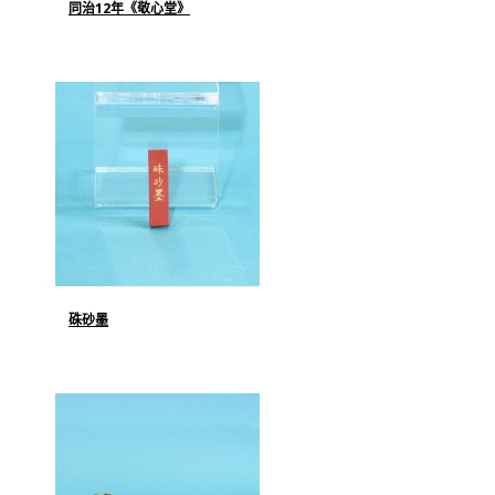
同治12年《敬心堂》
硃砂墨