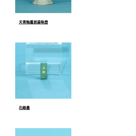
天青釉鳳首扁執壺
石綠墨