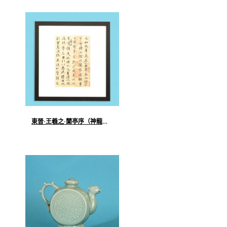
東晉·王羲之·蘭亭序（神龍本）