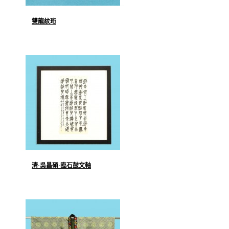
雙龍紋珩
清·吳昌碩·臨石鼓文軸