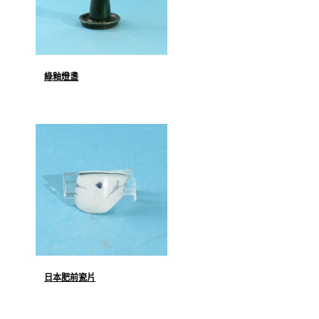
綠釉燈盞
日本肥前瓷片