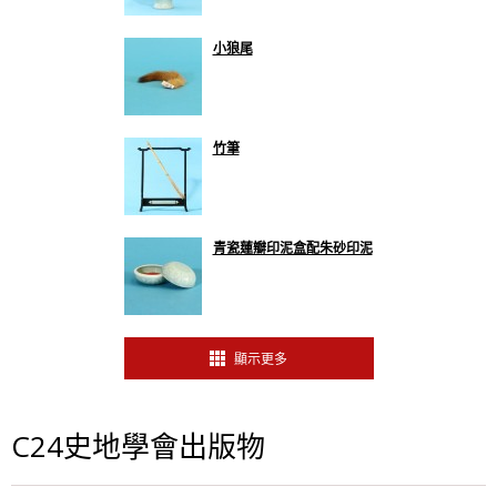
小狼尾
竹筆
青瓷蓮瓣印泥盒配朱砂印泥
顯示更多
C24史地學會出版物