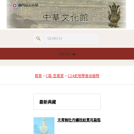
MENU
首頁
>
C區-至善堂
>
C24史地學會出版物
最新典藏
天青釉牡丹纏枝紋貫耳扁瓶