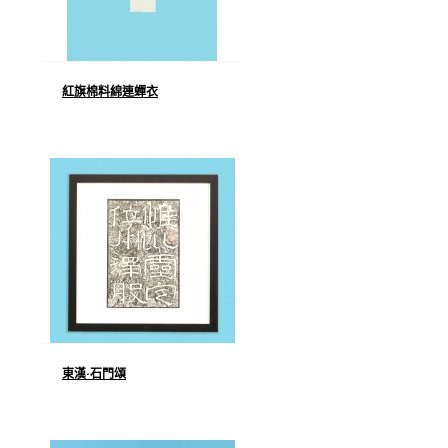
紅旗棉料綿連蟬衣
東漢·石門頌