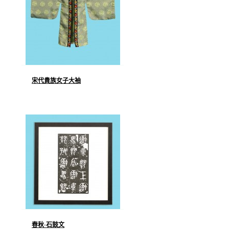
宋代貴族女子大袖
春秋·石鼓文