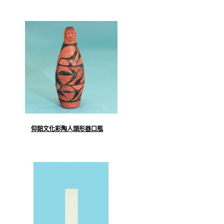
仰韶文化彩陶人頭形器口瓶