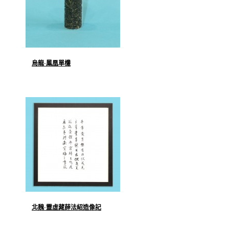
烏龍·鳳凰單欉
北魏·靈虛藏薛法紹造像記