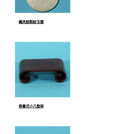
螭虎紐榖紋玉璧
卷書式小几墊架