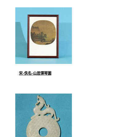
宋-佚名-山居彈琴圖