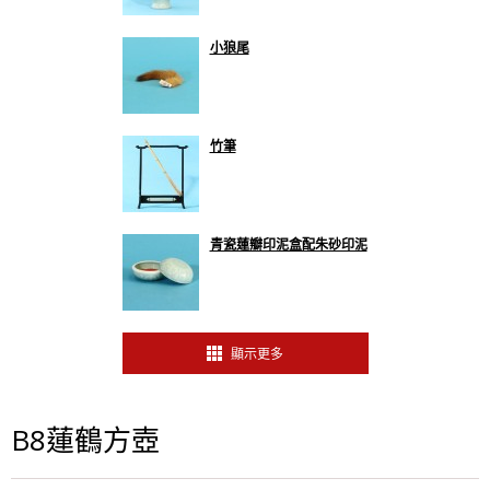
小狼尾
竹筆
青瓷蓮瓣印泥盒配朱砂印泥
顯示更多
B8蓮鶴方壺