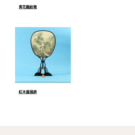
青花龍紋墩
紅木扇插屏