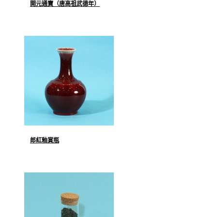
開元通寶（唐高祖武德年）
郎紅釉賞瓶