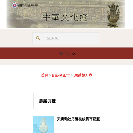
MENU
首頁
>
B區-至正堂
>
B8蓮鶴方壺
最新典藏
天青釉牡丹纏枝紋貫耳扁瓶