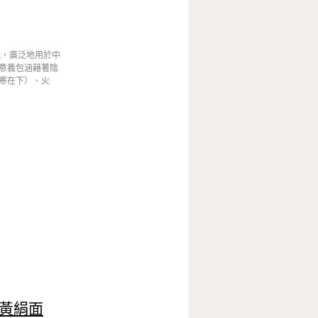
觀，廣泛地用於中
意義包涵藉著陰
寒在下）、火
黃絹面