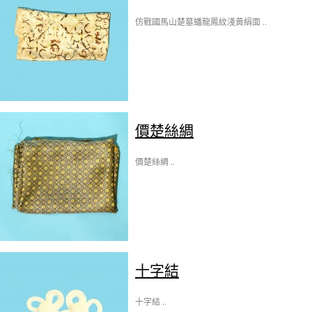
仿戰國馬山楚墓蟠龍鳳紋淺黃絹面 ..
價楚絲綢
價楚絲綢 ..
十字結
十字結 ..