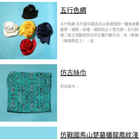
五行色綢
五行色綢 五行是中國自古以來道學的一種系統
醫學、堪輿、命理、相術和占卜等方面。五行的
陽二氣之流動而存在的五種行動方向：水（象徵
（象徵熱在上）、金..
仿古絲巾
仿古絲巾 ..
仿戰國馬山楚墓蟠龍鳳紋淺