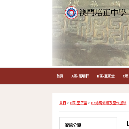
首頁
A區-居明軒
B區-至正堂
C區
首頁
>
B區-至正堂
>
B7絲綢刺繡及歷代服裝
資訊分類