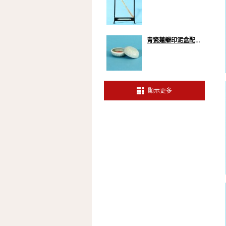
青瓷蓮瓣印泥盒配朱砂印泥
顯示更多