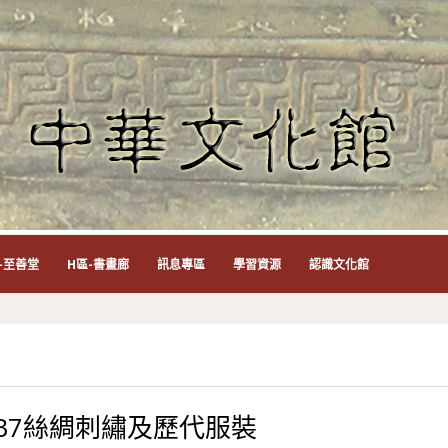
-至善堂
H區-書畫廊
訊息專區
學習資源
認識文化館
B7絲綢刺繡及歷代服裝