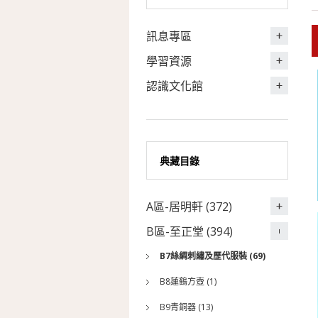
訊息專區
學習資源
認識文化館
典藏目錄
A區-居明軒 (372)
B區-至正堂 (394)
B7絲綢刺繡及歷代服裝 (69)
B8蓮鶴方壺 (1)
B9青銅器 (13)