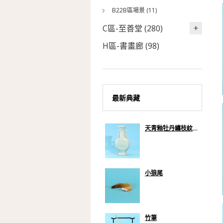
B22B區場景 (11)
C區-至善堂 (280)
H區-書畫廊 (98)
最新典藏
天青釉牡丹纏枝紋貫耳扁瓶
小狼尾
竹筆