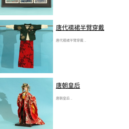
唐代襦裙半臂穿戴
唐代襦裙半臂穿戴 ..
唐朝皇后
唐朝皇后 ..