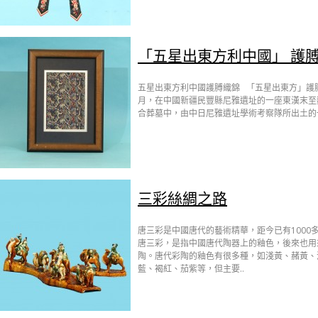
「五星出東方利中國」 護
五星出東方利中國護膊織錦 「五星出東方」護膊是
月，在中國新疆民豐縣尼雅遺址的一座東漢末至
合葬墓中，由中日尼雅遺址學術考察隊所出土的一
三彩絲綢之路
唐三彩是中國唐代的藝術精華，距今已有1000
唐三彩，是指中國唐代陶器上的釉色，後來也用
陶。唐代彩陶的釉色有很多種，如淺黃、赭黃、
藍、褐紅、茄紫等，但主要..