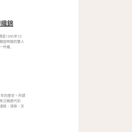
膊織錦
1995年10
魏晉時期的雙人
件織..
多年的歷史。所謂
來泛稱唐代彩
淺綠、深綠、天