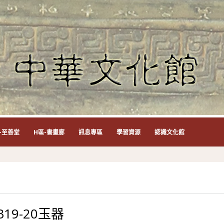
-至善堂
H區-書畫廊
訊息專區
學習資源
認識文化館
B19-20玉器