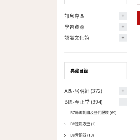
訊息專區
學習資源
認識文化館
典藏目錄
A區-居明軒 (372)
B區-至正堂 (394)
B7絲綢刺繡及歷代服裝 (69)
B8蓮鶴方壺 (1)
B9青銅器 (13)