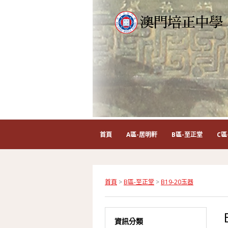
首頁
A區-居明軒
B區-至正堂
C區
首頁
>
B區-至正堂
>
B19-20玉器
資訊分類