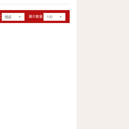
式
顯示數量
100
預設