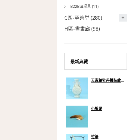
B22B區場景 (11)
C區-至善堂 (280)
H區-書畫廊 (98)
最新典藏
天青釉牡丹纏枝紋貫耳扁瓶
小狼尾
竹筆