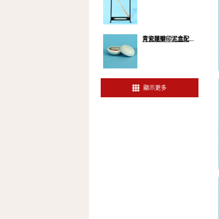
青瓷蓮瓣印泥盒配朱砂印泥
顯示更多