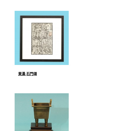
東漢·石門頌