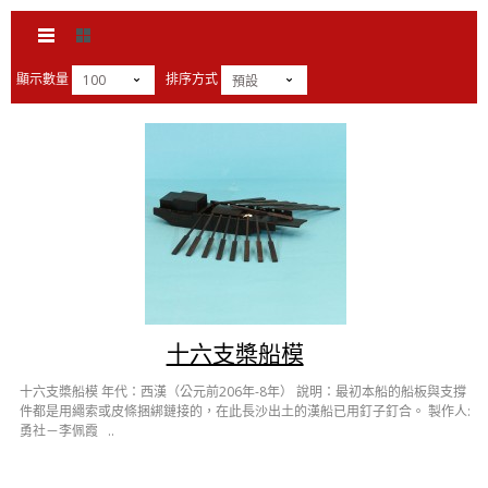
顯示數量
排序方式
100
預設
十六支槳船模
十六支槳船模 年代：西漢（公元前206年-8年） 說明：最初本船的船板與支撐
件都是用繩索或皮條捆綁鏈接的，在此長沙出土的漢船已用釘子釘合。 製作人:
勇社－李佩霞 ..