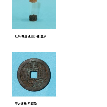
紅茶·福建 正山小種·金芽
至大通寶(明武宗)