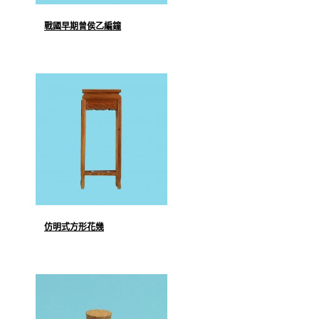
戰國早期曾侯乙編鐘
仿明式方形花幾