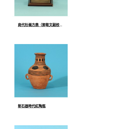
商代杜嶺方鼎（郭敬文副校長捐贈）
新石器時代紅陶瓶