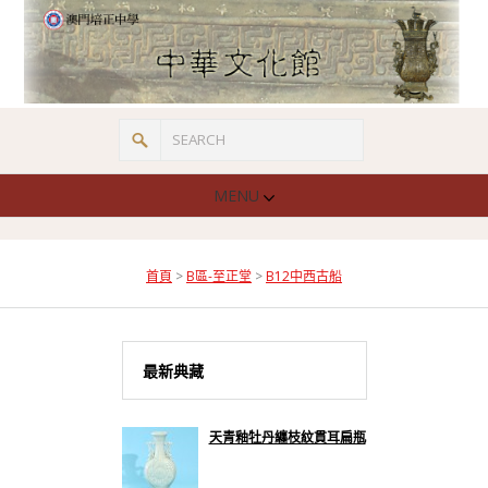
MENU
首頁
>
B區-至正堂
>
B12中西古船
最新典藏
天青釉牡丹纏枝紋貫耳扁瓶