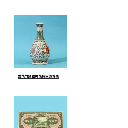
青花鬥彩纏枝花紋玉壺春瓶