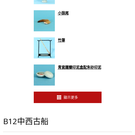
小狼尾
竹筆
青瓷蓮瓣印泥盒配朱砂印泥
顯示更多
B12中西古船