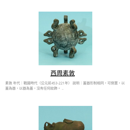
西周素敦
素敦 年代：戰國時代（公元前453-221年） 說明：蓋器形制相同，可倒置，以
蓋為器，以器為蓋，沒有任何紋飾。 ..