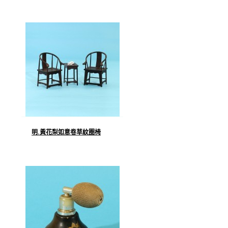
明.黃花梨如意卷草紋圈椅