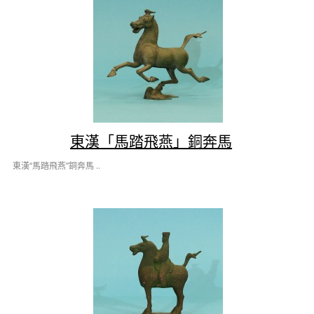
東漢「馬踏飛燕」銅奔馬
東漢“馬踏飛燕”銅奔馬 ..