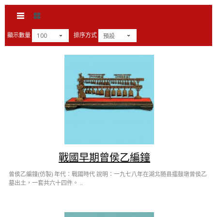
顯示數量
排序方式
100
預設
戰國早期曾侯乙編鐘
曾侯乙編鐘(仿製) 年代：戰國時代 說明：一九七八年在湖北随县擂鼓墩曾侯乙
墓出土，一套共六十四件。 ..