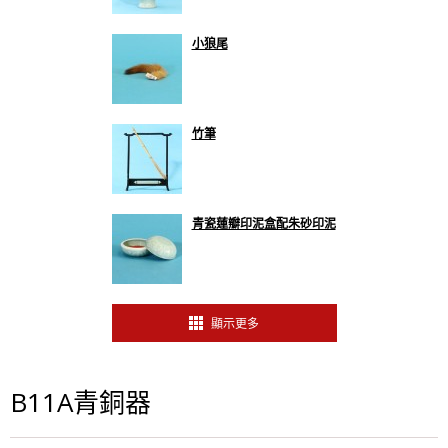
小狼尾
竹筆
青瓷蓮瓣印泥盒配朱砂印泥
顯示更多
B11A青銅器