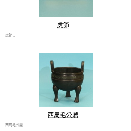
虎節
虎節 ..
西周毛公鼎
西周毛公鼎 ..