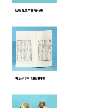
烏龍·鳳凰單欉·柚花香
明活字印本《盧照鄰詩》