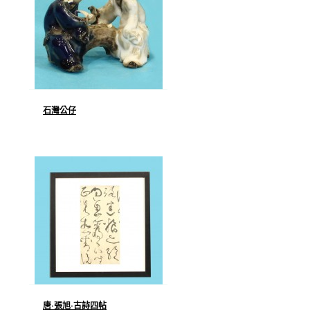
石灣公仔
唐·張旭·古詩四帖