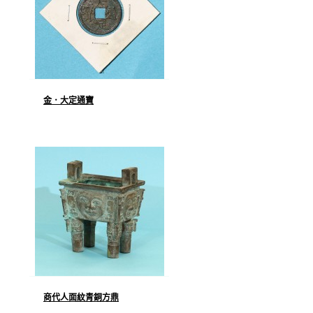
金．大定通寶
商代人面紋青銅方鼎