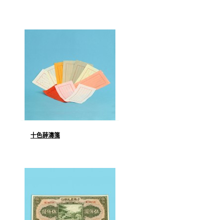
十色薛濤箋