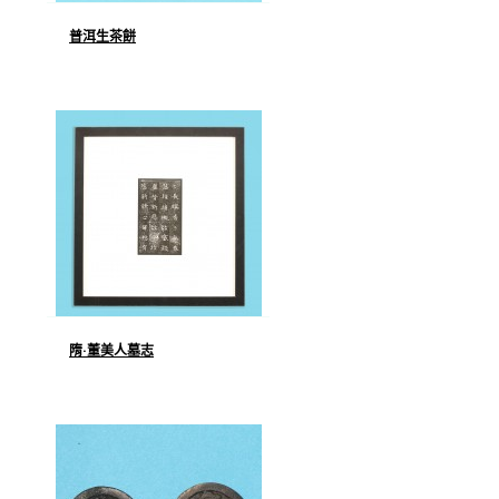
普洱生茶餅
隋·董美人墓志