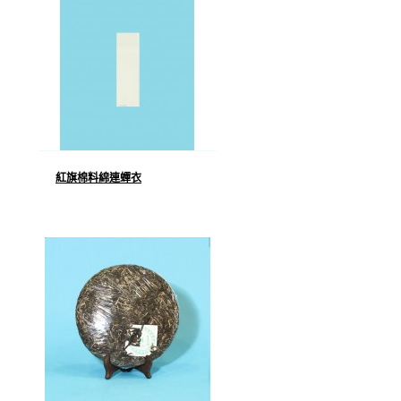
紅旗棉料綿連蟬衣