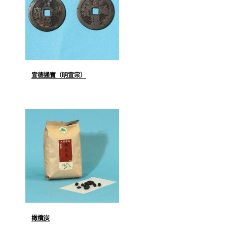
宣德通寶（明宣宗）
橄欖炭