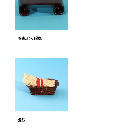
卷書式小几墊架
燈芯