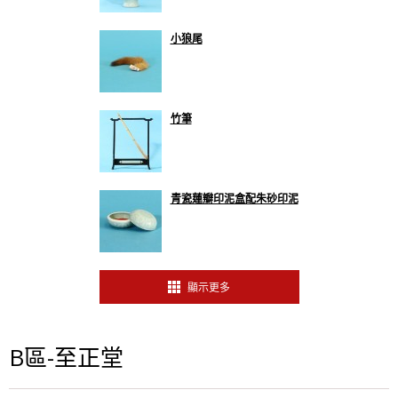
小狼尾
竹筆
青瓷蓮瓣印泥盒配朱砂印泥
顯示更多
B區-至正堂