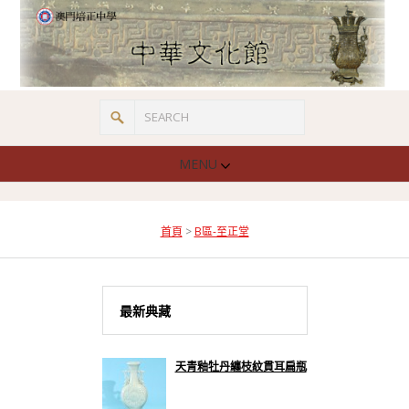
MENU
首頁
>
B區-至正堂
最新典藏
天青釉牡丹纏枝紋貫耳扁瓶