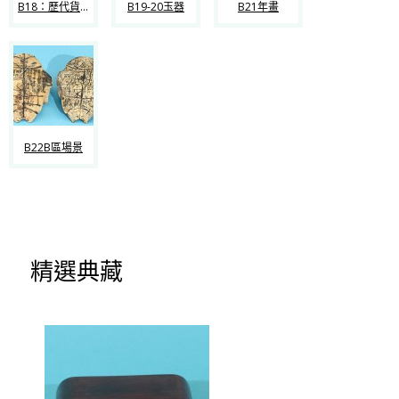
B18：歷代貨幣
B19-20玉器
B21年畫
B22B區場景
精選典藏