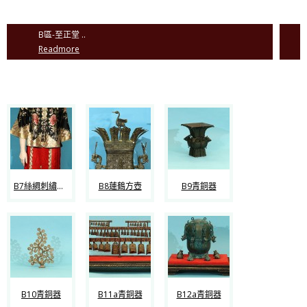
B區-至正堂 ..
Readmore
B7絲綢刺繡及歷代服裝
B8蓮鶴方壺
B9青銅器
B10青銅器
B11a青銅器
B12a青銅器