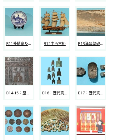
B11外銷瓷及民國紙幣
B12中西古船
B13漢晉墓磚 聖保祿學院地磚
B14-15：歷代紙幣
B16：歷代貨幣
B17：歷代貨幣