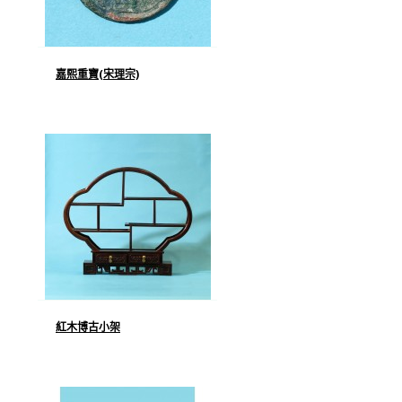
嘉熙重寶(宋理宗)
紅木博古小架