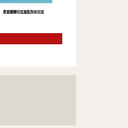
青瓷蓮瓣印泥盒配朱砂印泥