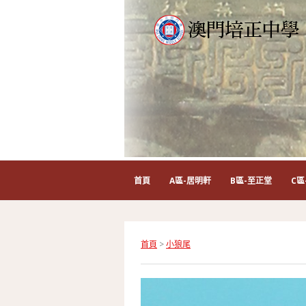
首頁
A區-居明軒
B區-至正堂
C區
首頁
>
小狼尾