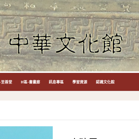
-至善堂
H區-書畫廊
訊息專區
學習資源
認識文化館