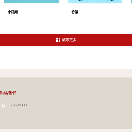
小狼尾
竹筆
顯示更多
聯絡我們
28529333