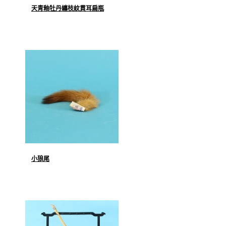
天青釉牡丹纏枝紋貫耳扁瓶
小狼尾