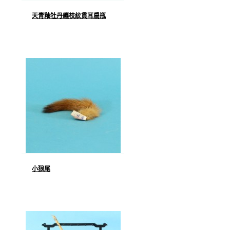
天青釉牡丹纏枝紋貫耳扁瓶
小狼尾