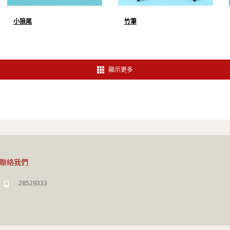
小狼尾
竹筆
顯示更多
聯絡我們
28529333