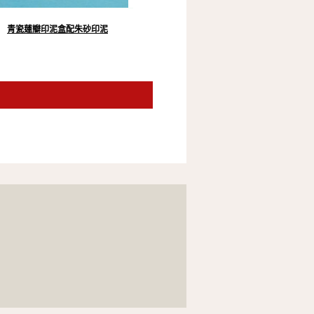
青瓷蓮瓣印泥盒配朱砂印泥