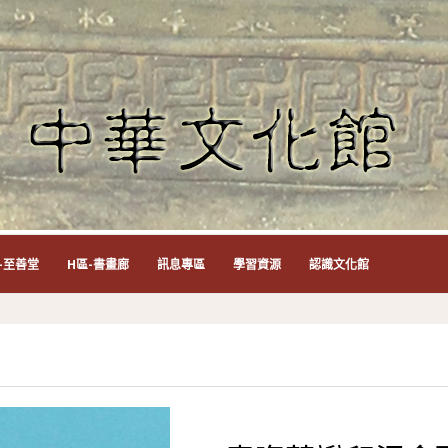
-至善堂
H區-書畫廊
訊息專區
學習資源
認識文化館