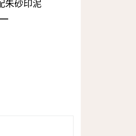
配朱砂印泥