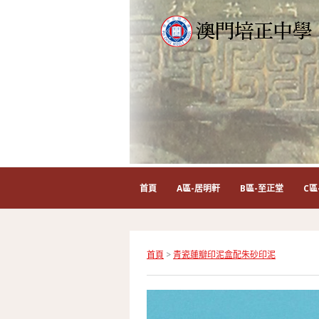
首頁
A區-居明軒
B區-至正堂
C區
首頁
>
青瓷蓮瓣印泥盒配朱砂印泥