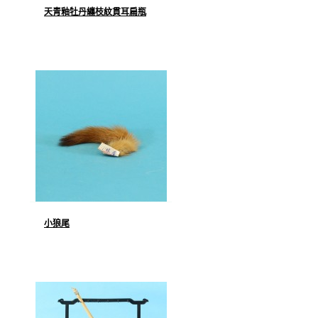
天青釉牡丹纏枝紋貫耳扁瓶
小狼尾