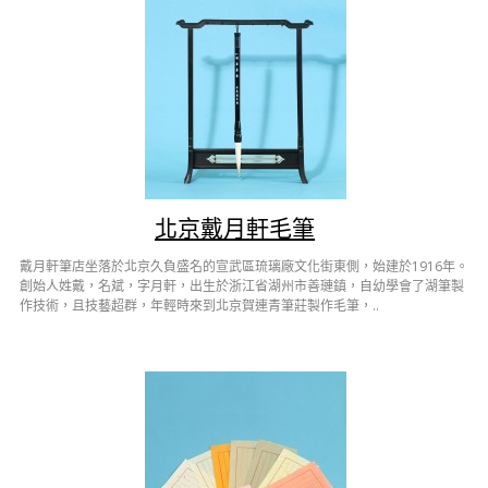
北京戴月軒毛筆
戴月軒筆店坐落於北京久負盛名的宣武區琉璃廠文化街東側，始建於1916年。
創始人姓戴，名斌，字月軒，出生於浙江省湖州市善璉鎮，自幼學會了湖筆製
作技術，且技藝超群，年輕時來到北京賀連青筆莊製作毛筆，..