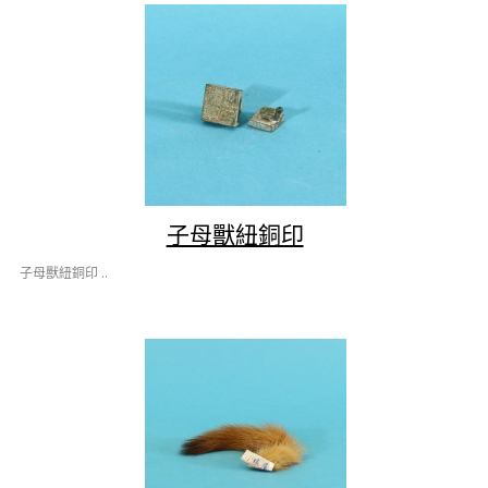
子母獸紐銅印
子母獸紐銅印 ..