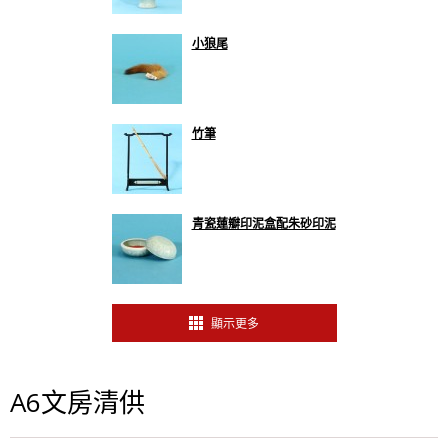
小狼尾
竹筆
青瓷蓮瓣印泥盒配朱砂印泥
顯示更多
A6文房清供