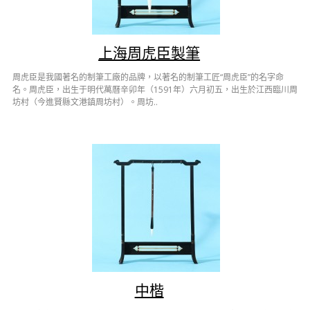
上海周虎臣製筆
周虎臣是我國著名的制筆工廠的品牌，以著名的制筆工匠“周虎臣”的名字命
名。周虎臣，出生于明代萬曆辛卯年（1591年）六月初五，出生於江西臨川周
坊村（今進賢縣文港鎮周坊村）。周坊..
中楷