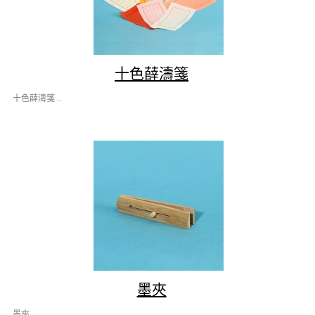
十色薛濤箋
十色薛濤箋 ..
墨夾
墨夾 ..