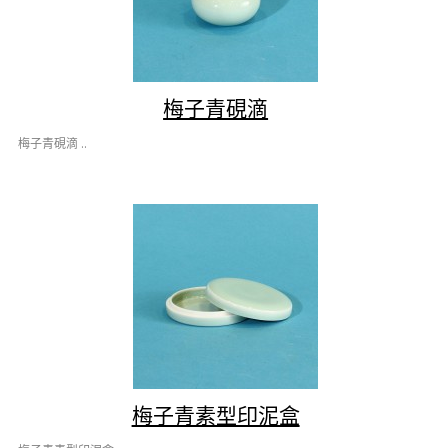
梅子青硯滴
梅子青硯滴 ..
梅子青素型印泥盒