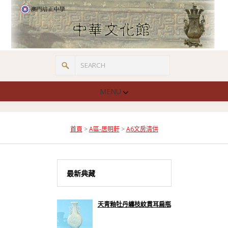
MENU
首頁
>
A區-居明軒
>
A6文房清供
最新典藏
天青釉牡丹纏枝紋貫耳扁瓶