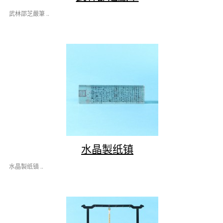
武林邵芝嚴筆 ..
水晶製纸镇
水晶製纸镇 ..