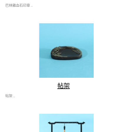
巴林雞血石印章 ..
帖架
帖架 ..