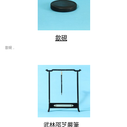
歙硯
歙硯 ..
武林邵芝嚴筆