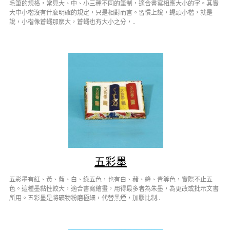
毛筆的規格，常見大、中、小三種不同的筆制，適合書寫相應大小的字。其實
大中小楷沒有什麼明確的規定，只是相對而言。習慣上說，蠅頭小楷，就是
說，小楷像蒼蠅那麼大，蒼蠅也有大小之分，..
五彩墨
五彩墨有紅、黃、藍、白、綠五色，也有白、赭、絳、青等色，實際不止五
色。這種墨黏性較大，適合書寫繪畫，用得最多者為朱墨，為更改或批示文書
所用。五彩墨是將礦物粉磨極細，代替黑煙，加膠比制..