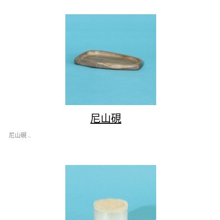
尼山硯
尼山硯 ..