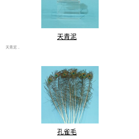
天青泥
天青泥 ..
孔雀毛