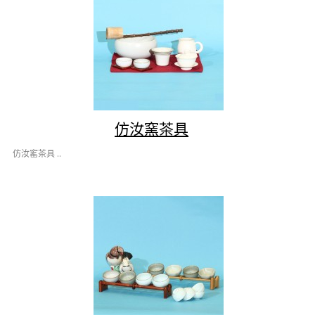
仿汝窯茶具
仿汝窰茶具 ..