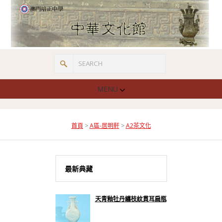
MENU
首頁
>
A區-居明軒
>
A2茶文化
最新典藏
天青釉牡丹纏枝紋貫耳扁瓶