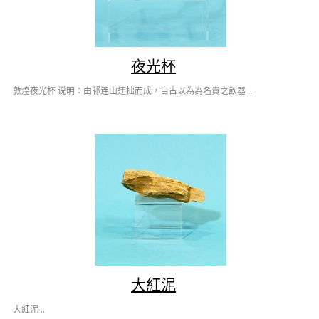
夜光杯
敦煌夜光杯 说明：由祁连山迂拙而成，自古以為為名貴之飲器 ..
大紅泥
大紅泥 ..