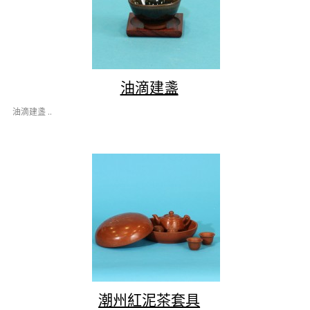
油滴建盞
油滴建盞 ..
潮州紅泥茶套具