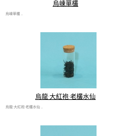
烏崠單欉
烏崠單欉 ..
烏龍·大紅袍·老欉水仙
烏龍·大紅袍·老欉水仙 ..