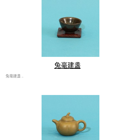
兔毫建盞
兔毫建盞 ..