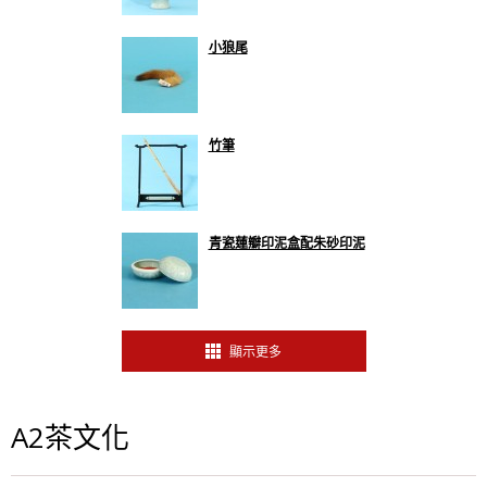
小狼尾
竹筆
青瓷蓮瓣印泥盒配朱砂印泥
顯示更多
A2茶文化