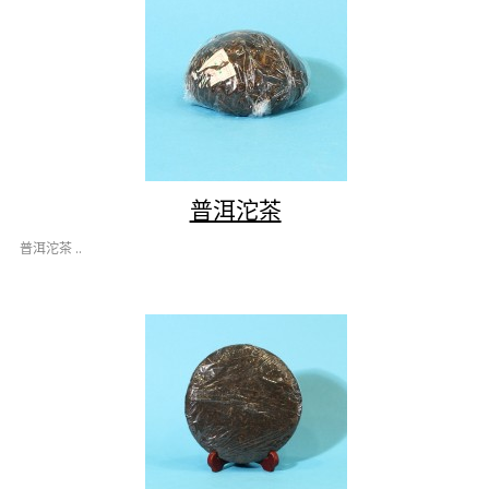
普洱沱茶
普洱沱茶 ..