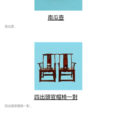
南瓜壺
南瓜壺 ..
四出頭官帽椅一對
四出頭官帽椅一對 ..