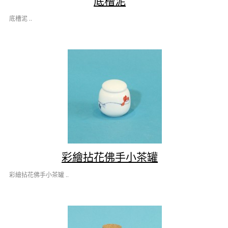
底槽泥
底槽泥 ..
彩繪拈花佛手小茶罐
彩繪拈花佛手小茶罐 ..