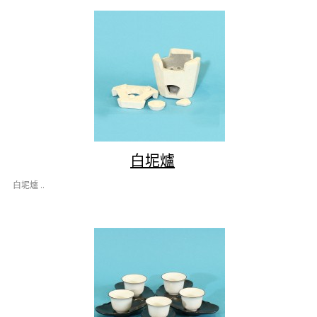
白坭爐
白坭爐 ..