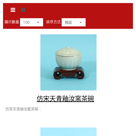
顯示數量
排序方式
100
預設
仿宋天青釉汝窯茶碗
仿宋天青釉汝窰茶碗 ..