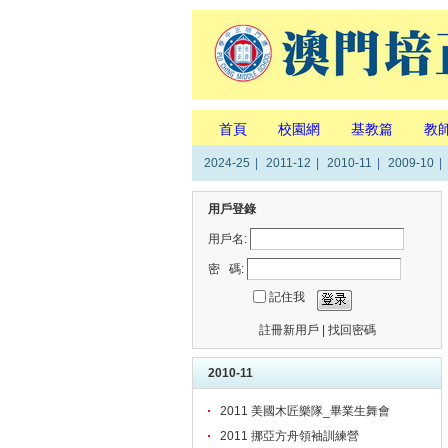
首頁
校園網
基教篇
教
2024-25
|
2011-12
|
2010-11
|
2009-10
|
用戶登錄
用戶名:
密 碼:
記住我
註冊新用戶
|
找回密碼
2010-11
2011 美國木匠樂隊_畢業生舞會
2011 挪亞方舟領袖訓練營