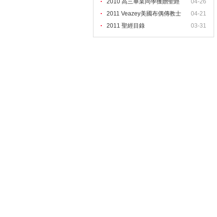
2
2010 高三畢業同學獲贈聖經
04-26
2011 Veazey美國布偶傳教士
04-21
2011 聖經目錄
03-31