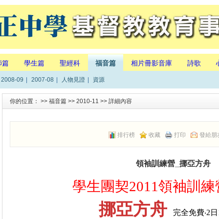
師篇
學生篇
聖經科
福音篇
相片冊影音庫
詩歌
2008-09
|
2007-08
|
人物見證
|
資源
你的位置： >>
福音篇
>>
2010-11
>> 詳細內容
排行榜
收藏
打印
發給朋
領袖訓練營_挪亞方舟
學生團契2011領袖訓練
挪亞方舟
完全免費‧
2
日