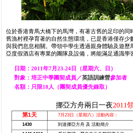
位於香港青馬大橋下的馬灣，有著古舊的足印的同
舊漁村裡孕育著的自然生態環境，已是香港僅存少
與我們息息相關。帶領中學生透過親身體驗及遊歷
亞度假酒店有專業的團隊及設備，將能滿足通識學
日期：
2011
年
7
月
23-24
日（星期六、日）
對象：培正
中學團契
成員／
英語訓練營
參加者
名額：只限
18
人（
團契
成員
優先錄取）
挪亞方舟
兩日一夜
201
第
1
天
7
月
23
日
（星期六）活動內容：
1430
到達挪亞方舟
及
活動簡介