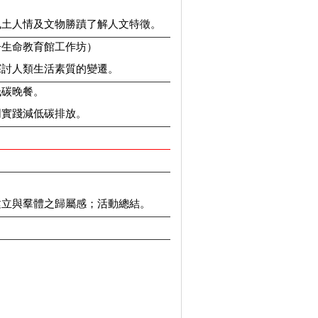
風土人情及文物勝蹟了解人文特徵。
舟生命教育館工作坊）
探討人類生活素質的變遷。
低碳晚餐。
同實踐減低碳排放。
建立與羣體之歸屬感；活動總結。