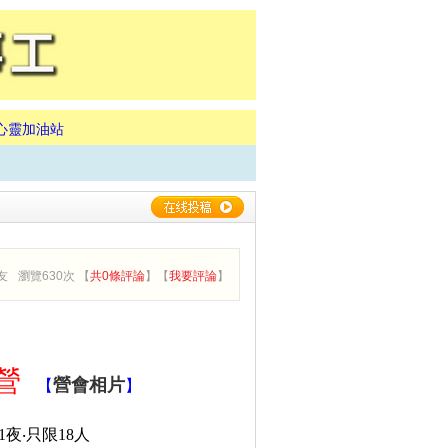
心靈加油站
友
瀏覽630次 【
共0條評論
】【
我要評論
】
營
營會相片
【
】
1
夜‧只限
18
人