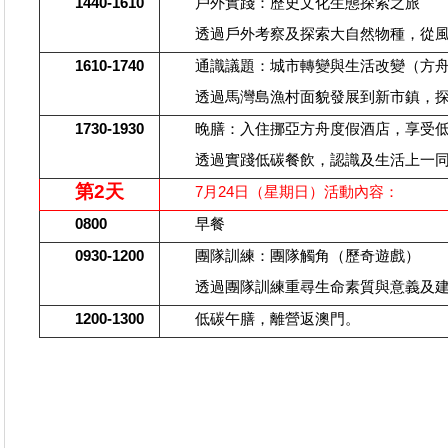
1440-1610
戶外實踐：歷史文化生態探索之旅
透過戶外考察及探索大自然物種，從
1610-1740
通識議題：城市轉變與生活改變（方
透過馬灣島漁村面貌發展到新市鎮，
1730-1930
晚膳：入住挪亞方舟度假酒店，享受
透過實踐低碳餐飲，認識及生活上一
第
2
天
7
月
24
日
（星期日）活動內容：
0800
早餐
0930-1200
團隊訓練：團隊觸角
（
歷奇遊戲）
透過團隊訓練重尋生命素質與意義及
1200-1300
低碳午膳
，離營返澳門。